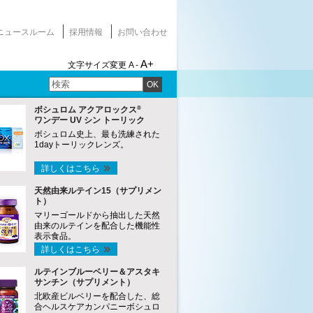
ニュースルーム
採用情報
お問い合わせ
A+
文字サイズ変更
A -
OK
®
ボシュロム アクアロックス
ワンデー UV シン トーリック
ボシュロム史上、最も洗練された
1dayトーリックレンズ。
詳しくはこちら
天然由来ルテイン15（サプリメン
ト）
マリーゴールドから抽出した天然
由来のルテインを配合した機能性
表示食品。
詳しくはこちら
ルテインブルーベリー＆アスタキ
サンチン（サプリメント）
北欧産ビルベリーを配合した、総
合ヘルスケアカンパニーボシュロ