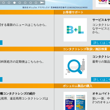
3
4
5
6
7
8
9
お客様サポート
サービス＆サ
関する最新のニュースはこちらから。
コンタクトレ
なサービスと
から。
詳しくはこ
コンタクトレンズ取扱い施設検索
コンタクトレ
眼科医処方の定期便はこちらから。
最寄りの製品
詳しくはこ
ボシュロム製品の購入
など各種コンタクトレンズの紹介
オキュバイト
乱視用、遠近両用コンタクトレンズは
装い一新、中
2つのオキュ