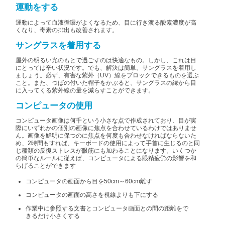
運動をする
運動によって血液循環がよくなるため、目に行き渡る酸素濃度が高
くなり、毒素の排出も改善されます。
サングラスを着用する
屋外の明るい光のもとで過ごすのは快適なもの。しかし、これは目
にとっては辛い状況です。でも、解決は簡単。サングラスを着用し
ましょう。必ず、有害な紫外（UV）線をブロックできるものを選ぶ
こと。また、つばの付いた帽子をかぶると、サングラスの縁から目
に入ってくる紫外線の量を減らすことができます。
コンピュータの使用
コンピュータ画像は何千という小さな点で作成されており、目が実
際にいずれかの個別の画像に焦点を合わせているわけではありませ
ん。画像を鮮明に保つのに焦点を何度も合わせなければならないた
め、2時間もすれば、キーボードの使用によって手首に生じるのと同
じ種類の反復ストレスが眼筋にも加わることになります。いくつか
の簡単なルールに従えば、コンピュータによる眼精疲労の影響を和
らげることができます
コンピュータの画面から目を50cm～60cm離す
コンピュータの画面の高さを視線よりも下にする
作業中に参照する文書とコンピュータ画面との間の距離をで
きるだけ小さくする