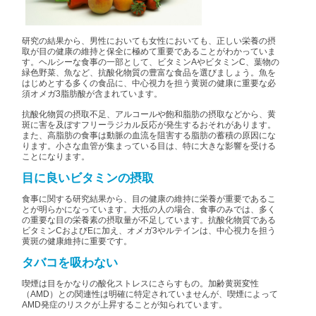
研究の結果から、男性においても女性においても、正しい栄養の摂
取が目の健康の維持と保全に極めて重要であることがわかっていま
す。ヘルシーな食事の一部として、ビタミンAやビタミンC、葉物の
緑色野菜、魚など、抗酸化物質の豊富な食品を選びましょう。魚を
はじめとする多くの食品に、中心視力を担う黄斑の健康に重要な必
須オメガ3脂肪酸が含まれています。
抗酸化物質の摂取不足、アルコールや飽和脂肪の摂取などから、黄
斑に害を及ぼすフリーラジカル反応が発生するおそれがあります。
また、高脂肪の食事は動脈の血流を阻害する脂肪の蓄積の原因にな
ります。小さな血管が集まっている目は、特に大きな影響を受ける
ことになります。
目に良いビタミンの摂取
食事に関する研究結果から、目の健康の維持に栄養が重要であるこ
とが明らかになっています。大抵の人の場合、食事のみでは、多く
の重要な目の栄養素の摂取量が不足しています。抗酸化物質である
ビタミンCおよびEに加え、オメガ3やルテインは、中心視力を担う
黄斑の健康維持に重要です。
タバコを吸わない
喫煙は目をかなりの酸化ストレスにさらすもの。加齢黄斑変性
（AMD）との関連性は明確に特定されていませんが、喫煙によって
AMD発症のリスクが上昇することが知られています。