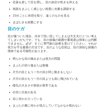
目薬を差して目を潤し、目の炎症や乾きを抑える
画面をまぶしく感じない程度に光量を調節する
15分ごとに休憩を取り、遠くのものを見る
まばたきを頻繁にする
目のケガ
目が傷ついた場合、冷水で洗い流してしまえば大丈夫だとつい考え
てしまいがちです。でも、目の損傷の範囲や重篤度は簡単には判断
できません。
必ず
、すぐに専門家の診察を受けてください。それが
視力を守る最善の方法です。次のような症状は、目の深刻な損傷の
徴候である可能性があります。
明らかな目の痛みまたは視力の問題
まぶたの切り傷または裂傷
片方の目ともう一方の目が同じ動きをしない
片方の目がもう一方の目よりも前に飛び出ている
瞳孔の大きさや形状が異常である
白目に出血がある
目に何かが入っている
まぶたの裏に何かが混入していてなかなか取れない