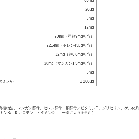
60mg
20μg
3mg
12mg
90mg（亜鉛9mg相当）
22.5mg（セレン45μg相当）
12mg（銅0.6mg相当）
30mg（マンガン1.5mg相当）
6mg
タミンA）
1,200μg
有植物油、マンガン酵母、セレン酵母、銅酵母／ビタミンC、グリセリン、ゲル化
ミンB
、β-カロテン、ビタミンD、（一部に大豆を含む）
2