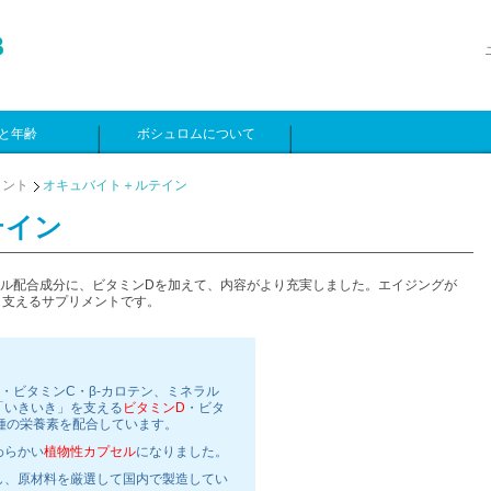
と年齢
ボシュロムについて
メント
オキュバイト＋ルテイン
テイン
ル配合成分に、ビタミンDを加えて、内容がより充実しました。エイジングが
り支えるサプリメントです。
・ビタミンC・β-カロテン、ミネラル
「いきいき」を支える
ビタミンD
・ビタ
種の栄養素を配合しています。
わらかい
植物性カプセル
になりました。
し、原材料を厳選して国内で製造してい