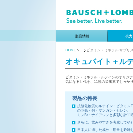
製品情報
視力
HOME
...
ビタミン・ミネラル サプリ
オキュバイト＋ル
ビタミン・ミネラル・ルテインのオリジナ
気になる世代を、11種の栄養素でしっか
製品の特長
抗酸化物質のルテイン・ビタミンE
の亜鉛・銅・マンガン・セレン、
ミンB
・ナイアシンと多彩な計11
2
さらに、飲みやすさを考慮してや
日本人に適した成分・用量を吟味