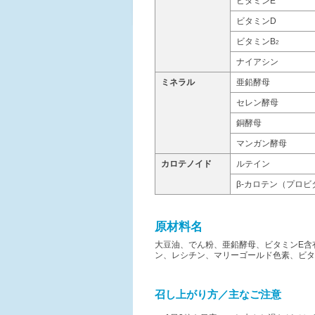
ビタミンE
ビタミンD
ビタミンB
2
ナイアシン
ミネラル
亜鉛酵母
セレン酵母
銅酵母
マンガン酵母
カロテノイド
ルテイン
β-カロテン（プロビ
原材料名
大豆油、でん粉、亜鉛酵母、ビタミンE含
ン、レシチン、マリーゴールド色素、ビタ
召し上がり方／主なご注意