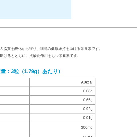
内の脂質を酸化から守り、細胞の健康維持を助ける栄養素です。
を助けるとともに、抗酸化作用をもつ栄養素です。
：3粒（1.79g）あたり）
9.8kcal
0.08g
0.65g
0.92g
0.01g
300mg