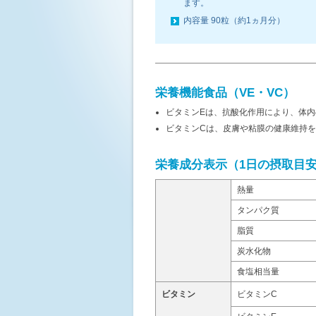
ます。
内容量 90粒（約1ヵ月分）
栄養機能食品（VE・VC）
ビタミンEは、抗酸化作用により、体
ビタミンCは、皮膚や粘膜の健康維持
栄養成分表示（1日の摂取目安量
熱量
タンパク質
脂質
炭水化物
食塩相当量
ビタミン
ビタミンC