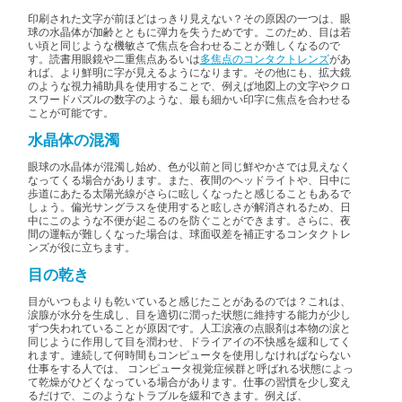
印刷された文字が前ほどはっきり見えない？その原因の一つは、眼
球の水晶体が加齢とともに弾力を失うためです。このため、目は若
い頃と同じような機敏さで焦点を合わせることが難しくなるので
す。
読書用眼鏡や二重焦点
あるいは
多焦点のコンタクトレンズ
があ
れば、より鮮明に字が見えるようになります。その他にも、拡大鏡
のような視力補助具を使用することで、例えば地図上の文字やクロ
スワードパズルの数字のような、最も細かい印字に焦点を合わせる
ことが可能です。
水晶体の混濁
眼球の水晶体が混濁し始め、色が以前と同じ鮮やかさでは見えなく
なってくる場合があります。また、夜間のヘッドライトや、日中に
歩道
にあたる太陽光線がさらに眩しくなったと感じることもあるで
しょう。偏光サングラスを使用すると眩しさが解消されるため、日
中にこのような不便が起こるのを防ぐことができます。さらに、夜
間の運転が難しくなった場合は、球面収差を補正するコンタクトレ
ンズが役に立ちます。
目の乾き
目がいつもよりも乾いていると感じたことがあるのでは？これは、
涙腺が水分を生成し、目を適切に潤った状態に維持する能力が少し
ずつ失われていることが原因です。人工涙液の点眼剤は本物の涙と
同じように作用して目を潤わせ、ドライアイの不快感を緩和してく
れます。連続して何時間もコンピュータを使用しなければならない
仕事をする人では、 コンピュータ視覚症候群と呼ばれる状態によっ
て乾燥がひどくなっている場合があります。仕事の習慣を少し変え
るだけで、このようなトラブルを緩和できます。例えば、