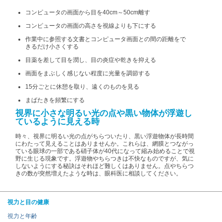
コンピュータの画面から目を40cm～50cm離す
コンピュータの画面の高さを視線よりも下にする
作業中に参照する文書とコンピュータ画面との間の距離をで
きるだけ小さくする
目薬を差して目を潤し、目の炎症や乾きを抑える
画面をまぶしく感じない程度に光量を調節する
15分ごとに休憩を取り、遠くのものを見る
まばたきを頻繁にする
視界に小さな明るい光の点や黒い物体が浮遊し
ているように見える時
時々、視界に明るい光の点がちらついたり、黒い浮遊物体が長時間
にわたって見えることはありませんか。これらは、網膜とつながっ
ている眼球の一部である硝子体が40代になって縮み始めることで視
野に生じる現象です。浮遊物やちらつきは不快なものですが、気に
しないようにする秘訣はそれほど難しくはありません。点やちらつ
きの数が突然増えたような時は、眼科医に相談してください。
視力と目の健康
視力と年齢