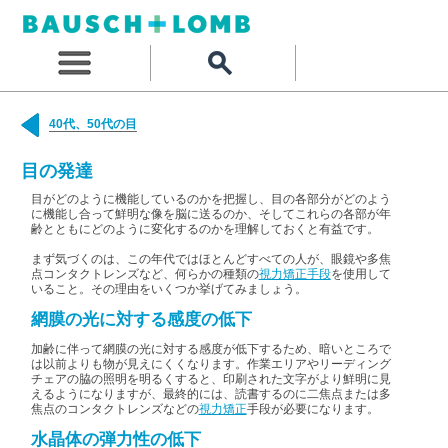
40代、50代の目
目の発達
目がどのように機能しているのかを把握し、目の各部分がどのよう
に機能し合って鮮明な像を脳に送るのか、そしてこれらの各部が年
齢とともにどのように変化するのかを理解しておくと有益です。
まず気づくのは、この年代ではほとんどすべての人が、眼鏡や多焦
点コンタクトレンズなど、何らかの種類の
視力矯正手段
を使用して
いること。その理由をいくつか挙げてみましょう。
網膜の光に対する感度の低下
加齢に伴って網膜の光に対する感度が低下するため、暗いところで
は以前よりも物が見えにくくなります。作業エリアやリーディング
チェアの脇の照明を明るくすると、印刷された文字がより鮮明に見
えるようになりますが、最終的には、読書するのに二焦点または多
焦点のコンタクトレンズなどの
視力矯正
手段が必要になります。
水晶体の弾力性の低下