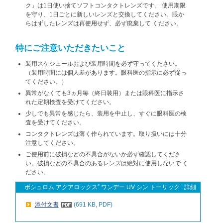
ク」は1日使い捨てソフトコンタクトレンズです。
使用期限
を守り、1日ごとに新しいレンズと交換してください。眼か
らはずしたレンズは再使用せず、必ず廃棄して
ください。
特にご注意いただきたいこと
装用スケジュールおよび装用時間を必ず守ってください。
（装用時間には個人差があります。眼科医の指示に必ず従っ
てください。）
異常がなくても3ヵ月毎（終日装用）または眼科医に指示さ
れた定期検査を受けてください。
少しでも異常を感じたら、装用を中止し、すぐに眼科医の検
査を受けてください。
コンタクトレンズは薄く作られています。取り扱いには十分
注意してください。
ご使用前に破損などの不具合がないか必ず確認してくださ
い。破損などの不具合のあるレンズは絶対に使用しないで
く
ださい。
ボシュロム アクアロックス
®
ワンデー UV シン トーリック : 詳細
添付文書
(691 KB, PDF)