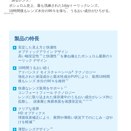
「
滴るレンズ」
ボシュロム史上、最も洗練された1dayトーリックレンズ。
※2
16時間後もレンズ水分の96％を保ち
、うるおい成分がひろがる。
※3 ※4 ※5
製品の特長
安定した見え方と快適性
オプティックアライン デザイン
※6
※7
高い軸安定性
と快適性
を兼ね備えたボシュロム最新のト
ーリック
デザイン
16時間うるおい続く
®
アドバンスド モイスチャーシール
テクノロジー
強化された保湿成分と親水性成分PVPにより、装用16時間
※2
後もレンズ
水分の96％を維持
※7
快適なレンズ装用をサポート
コンフォートフィール テクノロジー
レンズに取り込まれた保存液中のうるおい成分がレンズ外に
※3 ※4 ※5
拡散し、
涙液層と角膜表面を保護安定化
クリアな視界
HD オプティクス
球面収差補正により、夜間や薄暗い状況下でのにじみ・ぼや
※7
けを軽減
※8
薄型レンズデザイン