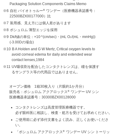
Packaging Solution Components Claims Memo
®
※6
自社 バイオトゥルー
ワンデー（医療機器承認番号：
22500BZX00177000）比
※7
装用感、見え方には個人差があります
※8
ボシュロム 薄型エッジを採用
※9
Dk/t値の単位：×10
(cm/sec)・(mL O
/(mL・mmHg))
-9
2
(-3.00Dの場合)
※10
B A Holden and G W Mertz, Critical oxygen levels to
avoid corneal edema for daily and extended wear
contact lenses,1984
※11
UV吸収剤を配合したコンタクトレンズは、瞳を保護す
るサングラス等の代用品ではありません。
オープン価格 1箱30枚入り（片眼約1か月分）
®
販売名：ボシュロム アクアロックス
ワンデー UV シン
医療機器承認番号：30300BZX00128000
コンタクトレンズは高度管理医療機器です。
必ず眼科医に相談し、検査・処方を受けてお求めください。
ご使用前に必ず添付文書をよく読み、正しくお使いくださ
い。
®
「ボシュロム アクアロックス
ワンデー UV シン トーリッ