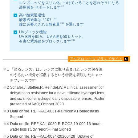
レンズエッジをスリム化。つけていることを忘れそうになる
※7
装用感を
サポートします
高い酸素透過性
※9
酸素透過率は「107」
※10
瞳に必要とされる酸素量
を通します
UVブロック機能
UV-B波を95％、UV-A波を50％カット。
※11
有害な紫外線をブロックします
アクアロックス ブランドサイト
※1
「滴るレンズ」は、レンズに取り込まれたレンズ保存液
のうるおい成分が拡散するという特徴を表現したキャッ
チフレーズです
※2
Schafer,J. Steffen,R. Reindel,W; A clinical assessment of
dehydration resistance for a novel silicone hydrogel lens
and six silicone hydrogel daily disposable lenses. Poster
presented at AAO; October 2020.
※3
Data on file. REF-KAL-0031-Kalifilcon A Homeostasis
Support
※4
Data on file. REF-KAL-0030-R-ROC2-19-009 16 hours
water loss study report -Final Signed
※5
Data on file. REF-KAL-0034-20200428_Uptake of