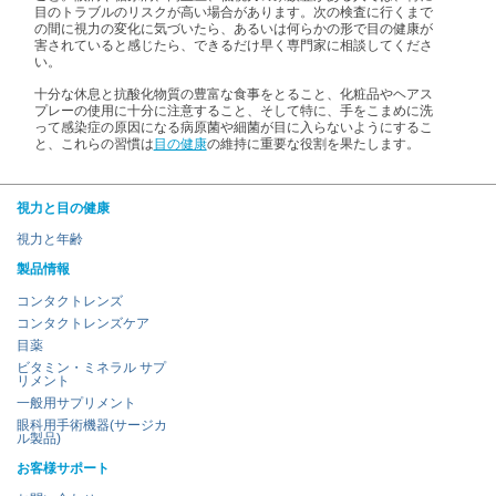
目のトラブルのリスクが高い場合があります。次の検査に行くまで
の間に視力の変化に気づいたら、あるいは何らかの形で目の健康が
害されていると感じたら、できるだけ早く専門家に相談してくださ
い。
十分な休息と抗酸化物質の豊富な食事をとること、化粧品やヘアス
プレーの使用に十分に注意すること、そして特に、手をこまめに洗
って感染症の原因になる病原菌や細菌が目に入らないようにするこ
と、これらの習慣は
目の健康
の維持に重要な役割を果たします。
視力と目の健康
視力と年齢
製品情報
コンタクトレンズ
コンタクトレンズケア
目薬
ビタミン・ミネラル サプ
リメント
一般用サプリメント
眼科用手術機器(サージカ
ル製品)
お客様サポート