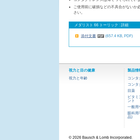
ご使用前に破損などの不具合がないか
さい。
メダリスト 66 トーリック : 詳細
添付文書
(657.4 KB, PDF)
視力と目の健康
製品情
視力と年齢
コンタ
コンタ
目薬
ビタミ
ント
一般用
眼科用
品)
© 2026 Bausch & Lomb Incorporated.