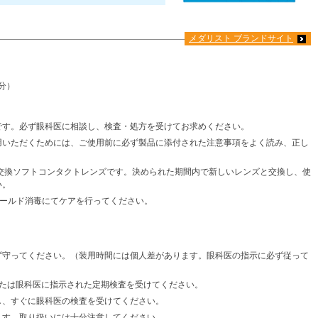
メダリスト ブランドサイト
分）
です。必ず眼科医に相談し、検査・処方を受けてお求めください。
用いただくためには、ご使用前に必ず製品に添付された注意事項をよく読み、正し
週間交換ソフトコンタクトレンズです。決められた期間内で新しいレンズと交換し、使
い。
ずコールド消毒にてケアを行ってください。
ず守ってください。（装用時間には個人差があります。眼科医の指示に必ず従って
または眼科医に指示された定期検査を受けてください。
し、すぐに眼科医の検査を受けてください。
ます。取り扱いには十分注意してください。