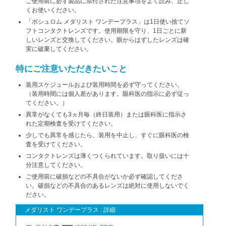
ご使用前に必ず製品に添付された注意事項をよく読み、正し
くお使いください。
「ボシュロム メダリスト ワンデープラス」は1日使い捨てソ
フトコンタクトレンズです。使用期限を守り、1日ごとに新
しいレンズと交換してください。眼からはずしたレンズは確
実に破棄してください。
特にご注意いただきたいこと
装用スケジュールおよび装用時間を必ず守ってください。
（装用時間には個人差があります。眼科医の指示に必ず従っ
てください。）
異常がなくても3ヵ月毎（終日装用）または眼科医に指示さ
れた定期検査を受けてください。
少しでも異常を感じたら、装用を中止し、すぐに眼科医の検
査を受けてください。
コンタクトレンズは薄くつくられています。取り扱いには十
分注意してください。
ご使用前に破損などの不具合がないか必ず確認してくださ
い。破損などの不具合のあるレンズは絶対に使用しないでく
ださい。
メダリスト ワンデープラス : 詳細