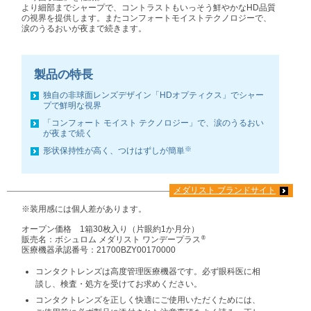
より細部までシャープで、コントラストもいっそう鮮やかなHD品質
の視界を提供します。またコンフォートモイストテクノロジーで、
涙のうるおいが夜まで続きます。
製品の特長
独自の非球面レンズデザイン「HDオプティクス」でシャー
プで鮮明な視界
「コンフォート モイスト テクノロジー」で、涙のうるおい
が夜まで続く
※
形状保持性が高く、つけはずしが簡単
メダリスト ブランドサイト
※装用感には個人差があります。
オープン価格 1箱30枚入り（片眼約1か月分）
販売名：ボシュロム メダリスト ワンデープラス
®
医療機器承認番号：21700BZY00170000
コンタクトレンズは高度管理医療機器です。必ず眼科医に相
談し、検査・処方を受けてお求めください。
コンタクトレンズを正しく快適にご使用いただくためには、