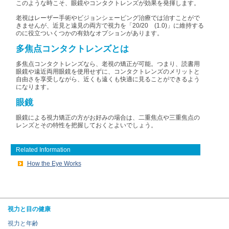
このような時こそ、眼鏡やコンタクトレンズが効果を発揮します。
老視はレーザー手術やビジョンシェーピング治療では治すことがで
きませんが、近見と遠見の両方で視力を「20/20 (1.0)」に維持する
のに役立ついくつかの有効なオプションがあります。
多焦点コンタクトレンズとは
多焦点コンタクトレンズなら、老視の矯正が可能。つまり、読書用
眼鏡や遠近両用眼鏡を使用せずに、コンタクトレンズのメリットと
自由さを享受しながら、近くも遠くも快適に見ることができるよう
になります。
眼鏡
眼鏡による視力矯正の方がお好みの場合は、二重焦点や三重焦点の
レンズとその特性を把握しておくとよいでしょう。
Related Information
How the Eye Works
視力と目の健康
視力と年齢