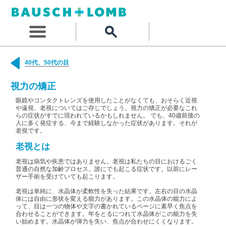
40代、50代の目
視力の矯正
眼鏡やコンタクトレンズを使用したことがなくても、おそらく近視
や遠視、老視についてはご存じでしょう。視力の矯正が必要なこれ
らの症状がすでに現われているかもしれません。 でも、40歳前後の
人に多く発症する、今まで経験しなかった症状があります。それが
老視です。
老視とは
老視は病気や疾患ではありません。老視は私たちの目におけるごく
普通の自然な加齢プロセス。誰にでも起こる症状です。以前にレー
ザー手術を受けていても起こります。
老視は単純に、水晶体が柔軟性を失った結果です。左右の目の水晶
体には自由に形状を変える能力があります。この水晶体の能力によ
って、目は一つの物体や文字の書かれているページに素早く焦点を
合わせることができます。年をとるにつれて水晶体がこの能力を失
い始めます。水晶体が弾力を失い、焦点が合わせにくくなります。