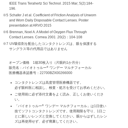
IEEE Trans Terahertz Sci Technol. 2015 Mar; 5(2):184-
196.
※5
Schafer J et al. Coefficient of Friction Analysis of Unworn
and Worn Daily Disposable Contact Lenses. Poster
presentation at ARVO 2015
※6
Brennan, Noel A. A Model of Oxygen Flux Through
Contact Lenses. Cornea 2001 .20(2)：104-108
※7
UV吸収剤を配合したコンタクトレンズは、眼を保護する
サングラス等の代用品ではありません
オープン価格 1箱30枚入り（片眼約1か月分）
®
販売名：バイオトゥルー
ワンデー マルチフォーカル
医療機器承認番号：22700BZX00266000
コンタクトレンズは高度管理医療機器です。
必ず眼科医に相談し、検査・処方を受けてお求めください。
ご使用前に必ず添付文書をよく読み、正しくお使いくださ
い。
®
「バイオトゥルー
ワンデー マルチフォーカル」は1日使い
捨てソフトコンタクトレンズです。使用期限を守り、
1日ご
とに新しいレンズと交換してください。眼からはずしたレン
ズは再使用せず、必ず廃棄してください。