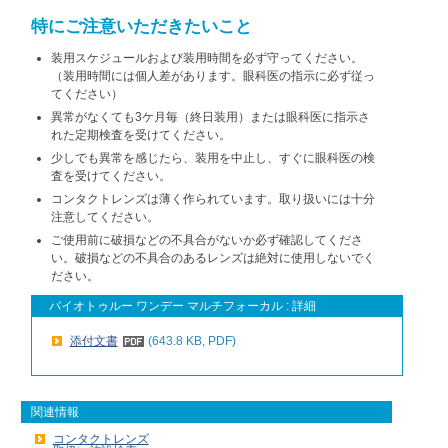
特にご注意いただきたいこと
装用スケジュールおよび装用時間を必ず守ってください。
（装用時間には個人差があります。眼科医の指示に必ず従っ
てください）
異常がなくても3ケ月毎（終日装用）または眼科医に指示さ
れた定期検査を受けてください。
少しでも異常を感じたら、装用を中止し、すぐに眼科医の検
査を受けてください。
コンタクトレンズは薄く作られています。取り扱いには十分
注意してください。
ご使用前に破損などの不具合がないか必ず確認してくださ
い。破損などの不具合のあるレンズは絶対に使用しないで
く
ださい。
バイオトゥルー ワンデー マルチフォーカル : 詳細
添付文書
(643.8 KB, PDF)
関連情報
コンタクトレンズ