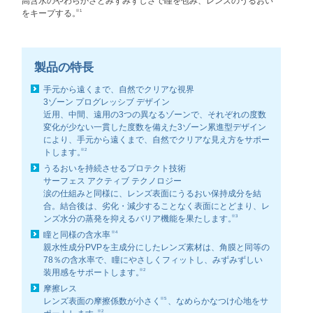
高含水のやわらかさとみずみずしさで瞳を包み、レンズのうるおい
※1
をキープする。
製品の特長
手元から遠くまで、自然でクリアな視界
3ゾーン プログレッシブ デザイン
近用、中間、遠用の3つの異なるゾーンで、それぞれの度数
変化が
少ない一貫した度数を備えた3ゾーン累進型デザイン
により、手元から
遠くまで、自然でクリアな見え方をサポー
※2
トします。
うるおいを持続させるプロテクト技術
サーフェス アクティブ テクノロジー
涙の仕組みと同様に、レンズ表面にうるおい保持成分を結
合。
結合後は、劣化・減少することなく表面にとどまり、レ
※3
ンズ水分の
蒸発を抑えるバリア機能を果たします。
※4
瞳と同様の含水率
親水性成分PVPを主成分にしたレンズ素材は、角膜と同等の
78％の
含水率で、瞳にやさしくフィットし、みずみずしい
※2
装用感をサポート
します。
摩擦レス
※5
レンズ表面の摩擦係数が小さく
、なめらかなつけ心地をサ
※2