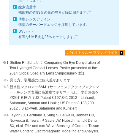
ポート
します。
酸素流量率
※6
裸眼時の約93％の量の酸素が瞳に届きます。
薄型レンズデザイン
薄型のテーパードエッジを採用しています。
UVカット
※7
有害なUV-B波を95％カットします。
バイオトゥルー ブランドサイト
※1
Steffen R., Schafer J. Comparing On Eye Dehydration of
Two Hydrogel Contact Lenses. Poster presented at the
2014 Global Specialty Lens Symposiumを改訂
※2
見え方、装用感には個人差があります
※3
親水性マクロマーSAM（サーフェスアクティブマクロマ
ー）をレンズ表層に高濃度でポリマー化し、水分蒸発を
抑制する技術（US Patent 8,197,841 2012：Linhardt,
Salamone, Ammon and Hook；US Patent 8,138,290
2012：Blackwell, Salamone and Kunzler）
※4
Taylor ZD, Garritano J, Sung S, Bajwa N, Bennett DB,
Nowroozi B, Tewari P, Sayre JW, Hubschman JP, Deng
SX, et al. THz and mm-Wave Sensing of Corneal Tissue
Water Content: Electromagnetic Modeling and Analysis.