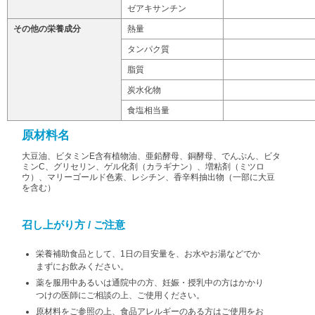
ゼアキサンチン
その他の栄養成分
熱量
タンパク質
脂質
炭水化物
食塩相当量
原材料名
大豆油、ビタミンE含有植物油、亜鉛酵母、銅酵母、でんぷん、ビタ
ミンC、グリセリン、ゲル化剤（カラギナン）、増粘剤（ミツロ
ウ）、マリーゴールド色素、レシチン、香辛料抽出物（一部に大豆
を含む）
召し上がり方 / ご注意
栄養補助食品として、1日の目安量を、お水やお湯などでか
まずにお飲みください。
薬を服用中あるいは通院中の方、妊娠・授乳中の方はかかり
つけの医師にご相談の上、ご使用ください。
原材料をご参照の上、食品アレルギーのある方はご使用をお