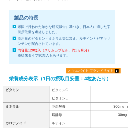
製品の特長
米国で行われた確かな研究報告に基づき、日本人に適した栄
養摂取量を考慮しました。
高用量のビタミン・ミネラル等に加え、ルテインとゼアキサ
ンチンが配合されています。
内容量120粒入（スリムカプセル、約1ヵ月分）
※従来タイプ90粒入もあります。
オキュバイト ブランドサイト
栄養成分表示（1日の摂取目安量：4粒あたり）
ビタミン
ビタミンC
ビタミンE
ミネラル
亜鉛酵母
300mg
銅酵母
30mg
カロテノイド
ルテイン