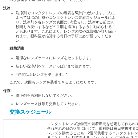
洗浄:
洗浄剤でコンタクトレンズの裏表を5秒ずつ洗います。 人に
よっては涙の組成やコンタクトレンズ装着スケジュールによ
り、洗浄剤を各レンズの表面に3滴垂らし、洗浄する前に20
秒間もみ洗いするなどの手順を追加するように勧められるこ
ともあります。これにより、レンズの埃や沈殿物が取り除か
れます。眼科医が推奨する毎日の手順に必ず従ってくださ
い。
殺菌消毒:
清潔なレンズケースにレンズをセットします。
新しい洗浄剤をケースいっぱいまで注ぎます。
4時間以上レンズを浸します。*
これで、次回もレンズを装着できるようになります。
保存:
洗浄剤を再利用しないでください。
レンズケースは毎月交換してください。
交換スケジュール
コンタクトレンズは特定の装着期間を想定して作られ
それぞれの目の状態に応じて、眼科医は毎日交換する
レンズを勧めることも、2週間装着するコンタクトレ
ることも、1か月装着するコンタクトレンズを勧める