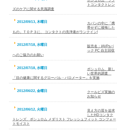
ボシュロム ソフ
トコンタクトレン
ズのケアに関する意識調査
2012/09/13, 木曜日
カバンの中に「携
帯せずに後悔した
もの」ＴＯＰ３に、 コンタクトの洗浄液がランクイン!
2012/07/18, 水曜日
販売名：IAVPsパ
ック PC 自主回収
へのご協力のお願い
2012/07/18, 水曜日
ボシュロム、新し
い世界的調査
「目の健康に関するグローバル・バロメーター」を実施
2012/06/22, 金曜日
クールビズ実施の
お知らせ
2012/06/12, 火曜日
見え方の質を追求
したHDコンタク
トレンズ、ボシュロム メダリスト フレッシュフィット コンフォー
トモイスト