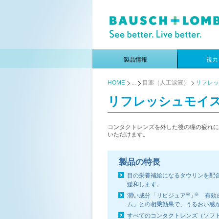
製品情報
視力
HOME
...
目薬（人工涙液）
リフレッ
リフレッシュモイ
コンタクトレンズを外した後の瞳の疲れに
いただけます。
製品の特長
目の栄養補給になるタウリンを配
緩和します。
®
※
潤い成分「リピジュア
」
有効成
ム」との相乗効果で、うるおい感
すべてのコンタクトレンズ（ソフ