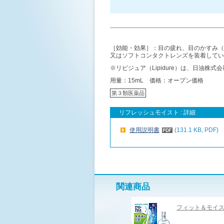
［効能・効果］：目の疲れ、目のかすみ（
又はソフトコンタクトレンズを装着してい
※リピジュア（Lipidure）は、日油株
用量：15mL 価格：オープン価格
第３類医薬品
リフレッシュモイスト : 詳細
使用説明書
(131.1 KB, PDF)
関連商品
フィット＆モイ