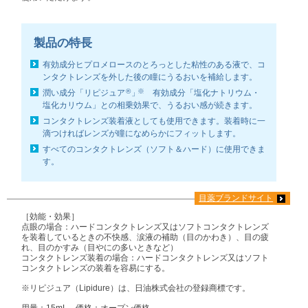
製品の特長
有効成分ヒプロメロースのとろっとした粘性のある液で、コ
ンタクトレンズを外した後の瞳にうるおいを補給します。
®
※
潤い成分「リピジュア
」
有効成分「塩化ナトリウム・
塩化カリウム」との相乗効果で、うるおい感が続きます。
コンタクトレンズ装着液としても使用できます。装着時に一
滴つければレンズが瞳になめらかにフィットします。
すべてのコンタクトレンズ（ソフト＆ハード）に使用できま
す。
目薬ブランドサイト
［効能・効果］
点眼の場合：ハードコンタクトレンズ又はソフトコンタクトレンズ
を装着しているときの不快感、涙液の補助（目のかわき）、目の疲
れ、目のかすみ（目やにの多いときなど）
コンタクトレンズ装着の場合：ハードコンタクトレンズ又はソフト
コンタクトレンズの装着を容易にする。
※リピジュア（Lipidure）は、日油株式会社の登録商標です。
用量：15mL 価格：オープン価格