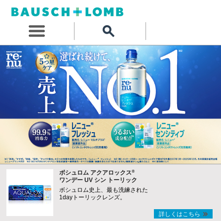
®
ボシュロム アクアロックス
ワンデー UV シン トーリック
ボシュロム史上、最も洗練された
1dayトーリックレンズ。
詳しくはこちら