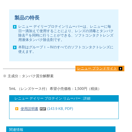
製品の特長
レニュー デイリープロテインリムーバーは、レニューに毎
日一滴加えて使用することにより、レンズの消毒とタンパク
※
除去
を同時に行うことができる、ソフトコンタクトレンズ
用液体タンパク除去剤です。
本剤はグループＩ～IVのすべてのソフトコンタクトレンズに
使えます。
レニュー ブランドサイト
※
主成分：タンパク質分解酵素
5mL （レンズケース付） 希望小売価格：1,500円（税抜）
レニュー デイリー プロテイン リムーバー : 詳細
使用説明書
(143.9 KB, PDF)
関連情報