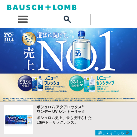
®
ボシュロム アクアロックス
ワンデー UV シン トーリック
ボシュロム史上、最も洗練された
1dayトーリックレンズ。
詳しくはこちら