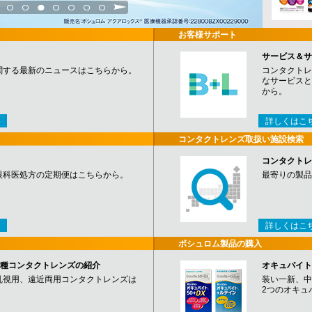
3
4
5
6
7
8
9
お客様サポート
サービス＆サ
関する最新のニュースはこちらから。
コンタクトレ
なサービスと
から。
詳しくはこ
コンタクトレンズ取扱い施設検索
コンタクトレ
眼科医処方の定期便はこちらから。
最寄りの製品
詳しくはこ
ボシュロム製品の購入
など各種コンタクトレンズの紹介
オキュバイト
乱視用、遠近両用コンタクトレンズは
装い一新、中
2つのオキュ