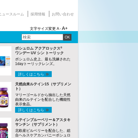
ニュースルーム
採用情報
お問い合わせ
A+
文字サイズ変更
A -
OK
®
ボシュロム アクアロックス
ワンデー UV シン トーリック
ボシュロム史上、最も洗練された
1dayトーリックレンズ。
詳しくはこちら
天然由来ルテイン15（サプリメン
ト）
マリーゴールドから抽出した天然
由来のルテインを配合した機能性
表示食品。
詳しくはこちら
ルテインブルーベリー＆アスタキ
サンチン（サプリメント）
北欧産ビルベリーを配合した、総
合ヘルスケアカンパニーボシュロ