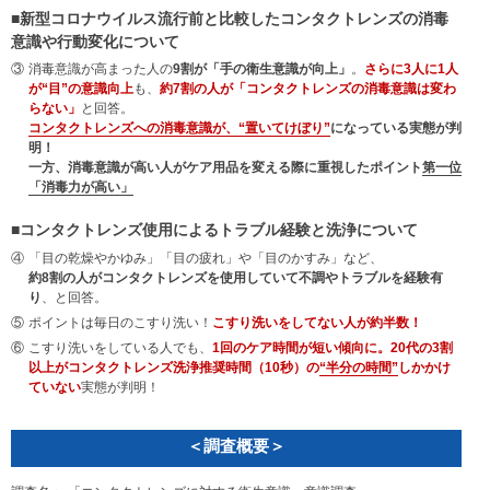
■新型コロナウイルス流行前と比較したコンタクトレンズの消毒
意識や行動変化について
③
消毒意識が高まった人の
9割が「手の衛生意識が向上」
。
さらに3人に1人
が“目”の意識向上
も、
約7割の人が「コンタクトレンズの消毒意識は変わ
らない」
と回答。
コンタクトレンズへの消毒意識が、“置いてけぼり”
になっている実態が判
明！
一方、消毒意識が高い人がケア用品を変える際に重視したポイント
第一位
「消毒力が高い」
■コンタクトレンズ使用によるトラブル経験と洗浄について
④
「目の乾燥やかゆみ」「目の疲れ」や「目のかすみ」など、
約8割の人がコンタクトレンズを使用していて不調やトラブルを経験有
り
、と回答。
⑤
ポイントは毎日のこすり洗い！
こすり洗いをしてない人が約半数！
⑥
こすり洗いをしている人でも、
1回のケア時間が短い傾向に。20代の3割
以上がコンタクトレンズ洗浄推奨時間（10秒）の
“半分の時間”
しかかけ
ていない
実態が判明！
＜調査概要＞