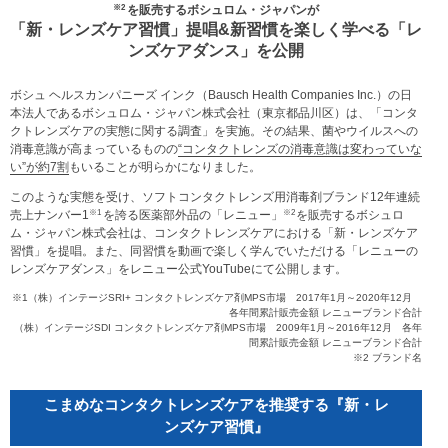
※2
を販売するボシュロム・ジャパンが
「新・レンズケア習慣」提唱&新習慣を楽しく学べる「レ
ンズケアダンス」を公開
ボシュ ヘルスカンパニーズ インク（Bausch Health Companies Inc.）の日
本法人であるボシュロム・ジャパン株式会社（東京都品川区）は、「コンタ
クトレンズケアの実態に関する調査」を実施。その結果、菌やウイルスへの
消毒意識が高まっているものの
“コンタクトレンズの消毒意識は変わっていな
い”が約7割
もいることが明らかになりました。
このような実態を受け、ソフトコンタクトレンズ用消毒剤ブランド12年連続
※1
※2
売上ナンバー1
を誇る医薬部外品の「レニュー」
を販売するボシュロ
ム・ジャパン株式会社は、コンタクトレンズケアにおける「新・レンズケア
習慣」を提唱。また、同習慣を動画で楽しく学んでいただける「レニューの
レンズケアダンス」をレニュー公式YouTubeにて公開します。
※1（株）インテージSRI+ コンタクトレンズケア剤MPS市場 2017年1月～2020年12月
各年間累計販売金額 レニューブランド合計
（株）インテージSDI コンタクトレンズケア剤MPS市場 2009年1月～2016年12月 各年
間累計販売金額 レニューブランド合計
※2 ブランド名
こまめなコンタクトレンズケアを推奨する『新・レ
ンズケア習慣』