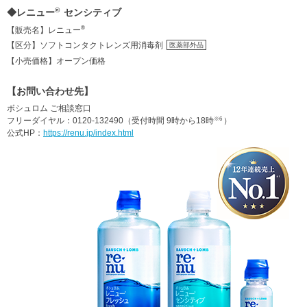
®
◆レニュー
センシティブ
®
【販売名】レニュー
【区分】ソフトコンタクトレンズ用消毒剤
医薬部外品
【小売価格】オープン価格
【お問い合わせ先】
ボシュロム ご相談窓口
※6
フリーダイヤル：0120-132490（受付時間 9時から18時
）
公式HP：
https://renu.jp/index.html