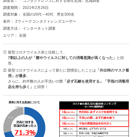
調査名：
「コンタクトレンズに対する衛生意識」意識調査
調査期間：
2021年2月26日
調査対象：
全国の20代～40代 男女300名
条件：
2ウィークコンタクトレンズユーザー
調査方法：
インターネット調査
エリア：
全国
①
新型コロナウイルス前と比較して、
7割以上の人が「菌やウイルスに対しての消毒意識が高くなった」
と回
答。
②
新型コロナウイルスによって新たに習慣化したことは
「外出時のマスク着
用」が最多
。
さらに、約半数の人が手洗いの際
「必ず石鹸を使用する」「手指の消毒用
品を持ち歩く」
と回答！