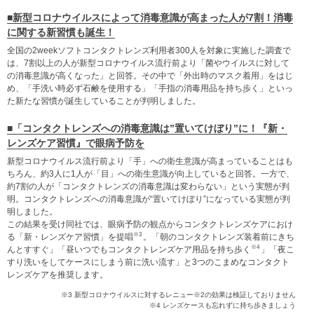
■新型コロナウイルスによって消毒意識が高まった人が7割！消毒
に関する新習慣も誕生！
全国の2weekソフトコンタクトレンズ利用者300人を対象に実施した調査で
は、7割以上の人が新型コロナウイルス流行前より「菌やウイルスに対して
の消毒意識が高くなった」と回答。その中で「外出時のマスク着用」をはじ
め、「手洗い時必ず石鹸を使用する」「手指の消毒用品を持ち歩く」といっ
た新たな習慣が誕生していることが判明しました。
■「コンタクトレンズへの消毒意識は”置いてけぼり”に！『新・
レンズケア習慣』で眼病予防を
新型コロナウイルス流行前より「手」への衛生意識が高まっていることはも
ちろん、約3人に1人が「目」への衛生意識が向上していると回答。一方で、
約7割の人が「コンタクトレンズの消毒意識は変わらない」という実態が判
明。コンタクトレンズへの消毒意識が“置いてけぼり”になっている実態が判
明しました。
この結果を受け同社では、眼病予防の観点からコンタクトレンズケアにおけ
※3
る「新・レンズケア習慣」を提唱
。「朝のコンタクトレンズ装着前にきち
※4
んとすすぐ」「昼いつでもコンタクトレンズケア用品を持ち歩く
」「夜こ
すり洗いをしてケースにしまう前に洗い流す」と3つのこまめなコンタクト
レンズケアを推奨します。
※3 新型コロナウイルスに対するレニュー※2の効果は検証しておりません
※4 レンズケースも忘れずに持ち歩きましょう