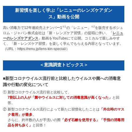
新習慣を楽しく学ぶ「レニューのレンズケアダン
ス」動画を公開
※1
※2
高い消毒力で12年連続売上ナンバー1
の「レニュー」
を販売するボシュ
ロム・ジャパン株式会社は「新・レンズケア習慣」の提唱に伴い、「
レニュ
ーのレンズケアダンス
」動画をYouTubeにて公開。コミカルで親しみやす
く、「新・レンズケア習慣」を楽しく学んでもらえる内容となっています。
（URL：https://renu.jp/lens-kin-special/）
＜意識調査トピックス＞
■新型コロナウイルス流行前と比較したウイルスや菌への消毒意
識や行動の変化について
①
新型コロナウイルス流行前と比較して、
7割以上の人が「菌やウイルスに対しての消毒意識が高くなった」
と回
答。
②
新型コロナウイルス流行によって新たに習慣化したことは
「外出時のマス
ク着用」が最多
。
さらに、約半数の人が手洗いの際
「必ず石鹸を使用する」「手指の消毒用
品を持ち歩く」
と回答！