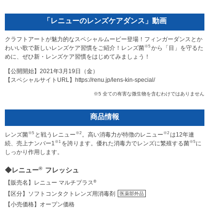
「レニューのレンズケアダンス」動画
クラフトアートが魅力的なスペシャルムービー登場！フィンガーダンスとか
※5
わいい歌で新しいレンズケア習慣をご紹介！レンズ菌
から「目」を守るた
めに、ぜひ新・レンズケア習慣をはじめてみましょう！
【公開開始】2021年3月19日（金）
【スペシャルサイトURL】https://renu.jp/lens-kin-special/
※5 全ての有害な微生物を含むわけではありません
商品情報
※5
※2
※2
レンズ菌
と戦うレニュー
。高い消毒力が特徴のレニュー
は12年連
※1
※5
続、売上ナンバー1
を誇ります。優れた消毒力でレンズに繁殖する菌
に
しっかり作用します。
®
◆レニュー
フレッシュ
®
【販売名】レニュー マルチプラス
【区分】ソフトコンタクトレンズ用消毒剤
医薬部外品
【小売価格】オープン価格