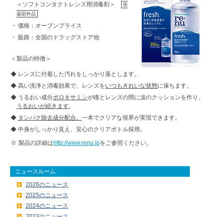
＜ソフトコンタクトレンズ用消毒剤＞
医
薬部外品
・
価格：オープンプライス
・
販路：全国のドラッグストア他
＜製品の特徴＞
◆
レンズに付着した汚れをしっかり落とします。
◆
高い洗浄と消毒効果で、レンズを
いつもきれいな状態
に保ちます。
◆
うるおい成分
ポロキサミン
が瞳とレンズの間に涙のクッションを作り、
うるおいが続きます
。
◆
タンパク除去成分配合。
一本でクリアな視界が実現できます。
◆
中身がしっかり見え、安心のクリアボトル採用。
※
製品の詳細は
http://www.renu.jp
をご参照ください。
ニュースルーム
2026のニュース
2025のニュース
2024のニュース
2023のニュース