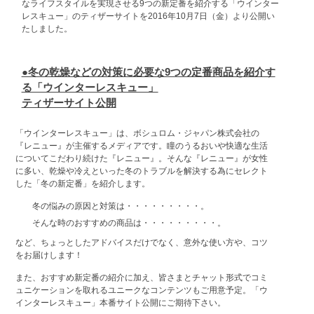
なライフスタイルを実現させる9つの新定番を紹介する「ウインター
レスキュー」のティザーサイトを2016年10月7日（金）より公開い
たしました。
●冬の乾燥などの対策に必要な9つの定番商品を紹介す
る「ウインターレスキュー」
ティザーサイト公開
「ウインターレスキュー」は、ボシュロム・ジャパン株式会社の
『レニュー』が主催するメディアです。瞳のうるおいや快適な生活
についてこだわり続けた『レニュー』。そんな『レニュー』が女性
に多い、乾燥や冷えといった冬のトラブルを解決する為にセレクト
した「冬の新定番」を紹介します。
冬の悩みの原因と対策は・・・・・・・・・。
そんな時のおすすめの商品は・・・・・・・・・。
など、ちょっとしたアドバイスだけでなく、意外な使い方や、コツ
をお届けします！
また、おすすめ新定番の紹介に加え、皆さまとチャット形式でコミ
ュニケーションを取れるユニークなコンテンツもご用意予定。「ウ
インターレスキュー」本番サイト公開にご期待下さい。