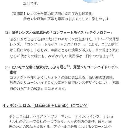
設計です。
【遠用部】
レンズ光学部の周辺部に遠用度数を最適化。
景色や映画館の字幕も素顔のままでクリアに楽しめます。
（2）
薄型レンズと保湿成分の「コンフォートモイスト
テクノロジー」
®
※2
涙を引き寄せるうるおい成分ポロキサミンに包まれた、0.07㎜
の薄型
レンズ。「コンフォートモイスト
テクノロジー」により、つけた瞬間
®
から眼にやさしくなじみ、年齢とともに涙量が減少し、目の乾きが気に
※1
なる40代からの瞳にも、みずみずしい装用感が一日中つづきます
。
※3
（3）
たいせつな瞳に酸素がたっぷり通る
、薄型シリコーンハイドロゲル
素材
コンタクトを知り尽くしたオトナの瞳に選ばれる、高い酸素透過性。
独自のシリコーンハイドロゲル素材と薄型レンズデザインにより、裸眼
※4
時の98％
もの酸素が目に届きます。
4．ボシュロム（Bausch + Lomb）について
ボシュロムは、バリアント ファーマシューティカル インターナショ
ナル社のグループ会社の一つであり、人々の視力の維持、改善、回
復のための製品を提供する、アイヘルス分野におけるグローバル企