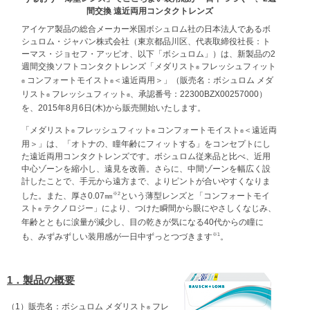
間交換 遠近両用コンタクトレンズ
アイケア製品の総合メーカー米国ボシュロム社の日本法人であるボ
シュロム・ジャパン株式会社（東京都品川区、代表取締役社長：ト
ーマス・ジョセフ・アッピオ、以下「ボシュロム」）は、新製品の2
週間交換ソフトコンタクトレンズ「メダリスト
フレッシュフィット
®
コンフォートモイスト
＜遠近両用＞」（販売名：ボシュロム メダ
®
®
リスト
フレッシュフィット
、承認番号：22300BZX00257000）
®
®
を、2015年8月6日(木)から販売開始いたします。
「メダリスト
フレッシュフィット
コンフォートモイスト
＜遠近両
®
®
®
用＞」は、「オトナの、瞳年齢にフィットする」をコンセプトにし
た遠近両用コンタクトレンズです。ボシュロム従来品と比べ、近用
中心ゾーンを縮小し、遠見を改善。さらに、中間ゾーンを幅広く設
計したことで、手元から遠方まで、よりピントが合いやすくなりま
※2
した。また、厚さ0.07㎜
という薄型レンズと「コンフォートモイ
スト
テクノロジー」により、つけた瞬間から眼にやさしくなじみ、
®
年齢とともに涙量が減少し、目の乾きが気になる40代からの瞳に
※1
も、みずみずしい装用感が一日中ずっとつづきます
。
1．製品の概要
（1）
販売名：ボシュロム メダリスト
フレ
®