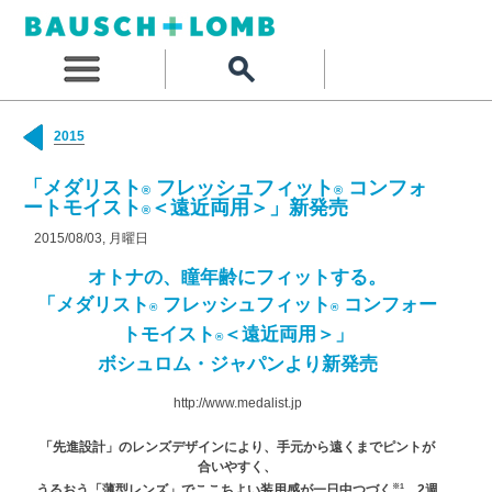
2015
「メダリスト
フレッシュフィット
コンフォ
®
®
ートモイスト
＜遠近両用＞」新発売
®
2015/08/03, 月曜日
オトナの、瞳年齢にフィットする。
「メダリスト
フレッシュフィット
コンフォー
®
®
トモイスト
＜遠近両用＞」
®
ボシュロム・ジャパンより新発売
http://www.medalist.jp
「先進設計」のレンズデザインにより、手元から遠くまでピントが
合いやすく、
※1
うるおう「薄型レンズ」でここちよい装用感が一日中つづく
、2週