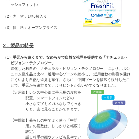
ッシュフィット
®
（2）
内 容：1箱6枚入り
（3）
価 格：オープンプライス
2．製品の特長
（1）
手元から遠くまで、なめらかで自然な視界を提供する「ナチュラル・
ビジョン・テクノロジー」
進化した独自の「ナチュラル・ビジョン・テクノロジー」により、ボシ
ュロム従来品と比べ、近用中心ゾーンを縮小し、 近用度数の影響を受け
にくいより自然な遠見を確保。さらに、中間ゾーンを幅広く設計したこ
とで、手元から遠方まで、よりピントが合いやすくなりました。
【近用部】
レンズ中心部に手元用の度数を
配置。スマートフォンなどの
小さな文字もメガネなしでくっき
りと、楽に見ることができます。
【中間部】
暮らしの中でよく使う「中間
用」の度数は、しっかりと幅広く
設定。
話し相手の顔やテレビも見やすい