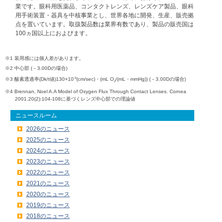
業です。眼科用医薬品、コンタクトレンズ、レンズケア製品、眼科
用手術装置・器具を中核事業とし、世界各地に開発、生産、販売拠
点を置いています。取扱製品数は業界有数であり、製品の販売国は
100ヵ国以上におよびます。
※1
装用感には個人差があります。
※2
中心部 (－3.00Dの場合)
-9
※3
酸素透過率(Dk/t値)130×10
(cm/sec)・(mL O
/(mL・mmHg)) (－3.00Dの場合)
2
※4
Brennan, Noel A.A Model of Oxygen Flux Through Contact Lenses. Cornea
2001.20(2):104-108に基づくレンズ中心部での理論値
ニュースルーム
2026のニュース
2025のニュース
2024のニュース
2023のニュース
2022のニュース
2021のニュース
2020のニュース
2019のニュース
2018のニュース