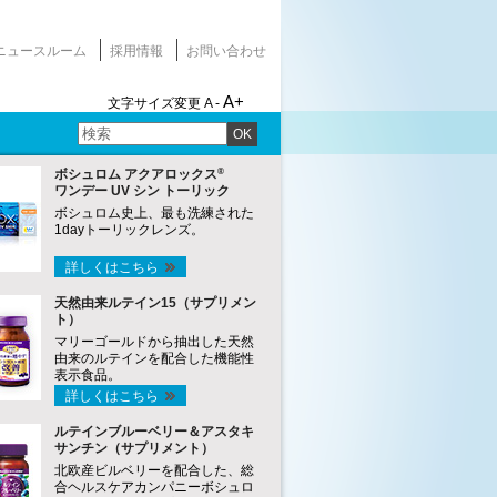
ニュースルーム
採用情報
お問い合わせ
A+
文字サイズ変更
A -
OK
®
ボシュロム アクアロックス
ワンデー UV シン トーリック
ボシュロム史上、最も洗練された
1dayトーリックレンズ。
詳しくはこちら
天然由来ルテイン15（サプリメン
ト）
マリーゴールドから抽出した天然
由来のルテインを配合した機能性
表示食品。
詳しくはこちら
ルテインブルーベリー＆アスタキ
サンチン（サプリメント）
北欧産ビルベリーを配合した、総
合ヘルスケアカンパニーボシュロ