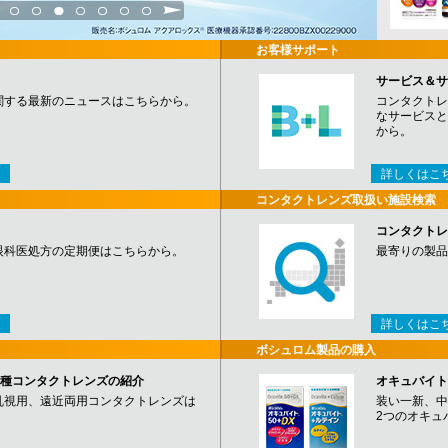
3
4
5
6
7
8
9
お客様サポート
サービス＆サ
関する最新のニュースはこちらから。
コンタクトレ
なサービスと
から。
詳しくはこ
コンタクトレンズ取扱い施設検索
コンタクトレ
眼科医処方の定期便はこちらから。
最寄りの製品
詳しくはこ
ボシュロム製品の購入
など各種コンタクトレンズの紹介
オキュバイト
乱視用、遠近両用コンタクトレンズは
装い一新、中
2つのオキュ