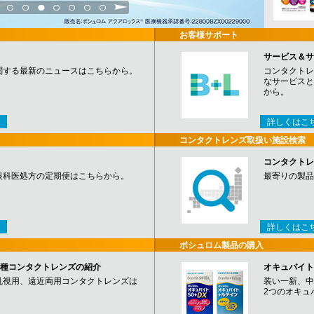
3
4
5
6
7
8
9
お客様サポート
サービス＆サ
関する最新のニュースはこちらから。
コンタクトレ
なサービスと
から。
詳しくはこ
コンタクトレンズ取扱い施設検索
コンタクトレ
眼科医処方の定期便はこちらから。
最寄りの製品
詳しくはこ
ボシュロム製品の購入
など各種コンタクトレンズの紹介
オキュバイト
乱視用、遠近両用コンタクトレンズは
装い一新、中
2つのオキュ