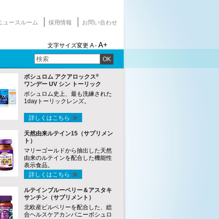
ニュースルーム
採用情報
お問い合わせ
A+
文字サイズ変更
A -
OK
®
ボシュロム アクアロックス
ワンデー UV シン トーリック
ボシュロム史上、最も洗練された
1dayトーリックレンズ。
詳しくはこちら
天然由来ルテイン15（サプリメン
ト）
マリーゴールドから抽出した天然
由来のルテインを配合した機能性
表示食品。
詳しくはこちら
ルテインブルーベリー＆アスタキ
サンチン（サプリメント）
北欧産ビルベリーを配合した、総
合ヘルスケアカンパニーボシュロ