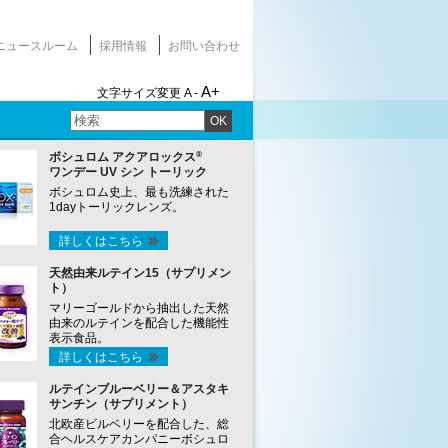
ニュースルーム
採用情報
お問い合わせ
A+
文字サイズ変更
A -
OK
®
ボシュロム アクアロックス
ワンデー UV シン トーリック
ボシュロム史上、最も洗練された
1dayトーリックレンズ。
詳しくはこちら
天然由来ルテイン15（サプリメン
ト）
マリーゴールドから抽出した天然
由来のルテインを配合した機能性
表示食品。
詳しくはこちら
ルテインブルーベリー＆アスタキ
サンチン（サプリメント）
北欧産ビルベリーを配合した、総
合ヘルスケアカンパニーボシュロ