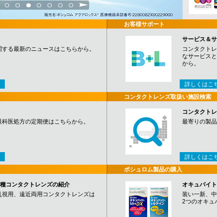
3
4
5
6
7
8
9
お客様サポート
サービス＆サ
関する最新のニュースはこちらから。
コンタクトレ
なサービスと
から。
詳しくはこ
コンタクトレンズ取扱い施設検索
コンタクトレ
眼科医処方の定期便はこちらから。
最寄りの製品
詳しくはこ
ボシュロム製品の購入
など各種コンタクトレンズの紹介
オキュバイト
乱視用、遠近両用コンタクトレンズは
装い一新、中
2つのオキュ