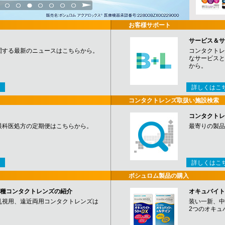
3
4
5
6
7
8
9
お客様サポート
サービス＆サ
関する最新のニュースはこちらから。
コンタクトレ
なサービスと
から。
詳しくはこ
コンタクトレンズ取扱い施設検索
コンタクトレ
眼科医処方の定期便はこちらから。
最寄りの製品
詳しくはこ
ボシュロム製品の購入
など各種コンタクトレンズの紹介
オキュバイト
乱視用、遠近両用コンタクトレンズは
装い一新、中
2つのオキュ