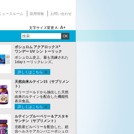
ニュースルーム
採用情報
お問い合わせ
A+
文字サイズ変更
A -
OK
®
ボシュロム アクアロックス
ワンデー UV シン トーリック
ボシュロム史上、最も洗練された
1dayトーリックレンズ。
詳しくはこちら
天然由来ルテイン15（サプリメン
ト）
マリーゴールドから抽出した天然
由来のルテインを配合した機能性
表示食品。
詳しくはこちら
ルテインブルーベリー＆アスタキ
サンチン（サプリメント）
北欧産ビルベリーを配合した、総
合ヘルスケアカンパニーボシュロ