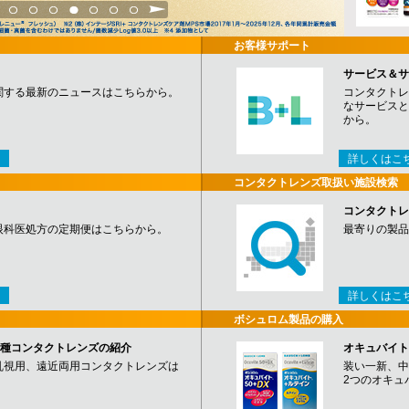
3
4
5
6
7
8
9
お客様サポート
サービス＆サ
関する最新のニュースはこちらから。
コンタクトレ
なサービスと
から。
詳しくはこ
コンタクトレンズ取扱い施設検索
コンタクトレ
眼科医処方の定期便はこちらから。
最寄りの製品
詳しくはこ
ボシュロム製品の購入
など各種コンタクトレンズの紹介
オキュバイト
乱視用、遠近両用コンタクトレンズは
装い一新、中
2つのオキュ