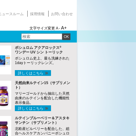
ニュースルーム
採用情報
お問い合わせ
A+
文字サイズ変更
A -
OK
®
ボシュロム アクアロックス
ワンデー UV シン トーリック
ボシュロム史上、最も洗練された
1dayトーリックレンズ。
詳しくはこちら
天然由来ルテイン15（サプリメン
ト）
マリーゴールドから抽出した天然
由来のルテインを配合した機能性
表示食品。
詳しくはこちら
ルテインブルーベリー＆アスタキ
サンチン（サプリメント）
北欧産ビルベリーを配合した、総
合ヘルスケアカンパニーボシュロ