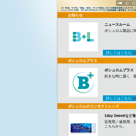
1
2
お知らせ
ニュースルーム
ボシュロム製品に
詳しくはこちら
ボシュロムプラス
ボシュロムプラス
好きな時に届く、
詳しくはこちら
ボシュロムのコンタクトレンズ
1day 2week
近視用／遠視用、
こちらから。