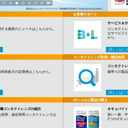
3
4
5
6
7
8
9
お客様サポート
サービス＆サ
関する最新のニュースはこちらから。
コンタクトレ
なサービスと
から。
詳しくはこ
コンタクトレンズ取扱い施設検索
コンタクトレ
眼科医処方の定期便はこちらから。
最寄りの製品
詳しくはこ
ボシュロム製品の購入
など各種コンタクトレンズの紹介
オキュバイト
乱視用、遠近両用コンタクトレンズは
装い一新、中
2つのオキュ