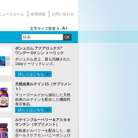
ニュースルーム
採用情報
お問い合わせ
A+
文字サイズ変更
A -
OK
®
ボシュロム アクアロックス
ワンデー UV シン トーリック
ボシュロム史上、最も洗練された
1dayトーリックレンズ。
詳しくはこちら
天然由来ルテイン15（サプリメン
ト）
マリーゴールドから抽出した天然
由来のルテインを配合した機能性
表示食品。
詳しくはこちら
ルテインブルーベリー＆アスタキ
サンチン（サプリメント）
北欧産ビルベリーを配合した、総
合ヘルスケアカンパニーボシュロ