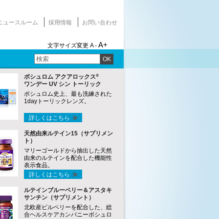
ニュースルーム
採用情報
お問い合わせ
A+
文字サイズ変更
A -
OK
®
ボシュロム アクアロックス
ワンデー UV シン トーリック
ボシュロム史上、最も洗練された
1dayトーリックレンズ。
詳しくはこちら
天然由来ルテイン15（サプリメン
ト）
マリーゴールドから抽出した天然
由来のルテインを配合した機能性
表示食品。
詳しくはこちら
ルテインブルーベリー＆アスタキ
サンチン（サプリメント）
北欧産ビルベリーを配合した、総
合ヘルスケアカンパニーボシュロ