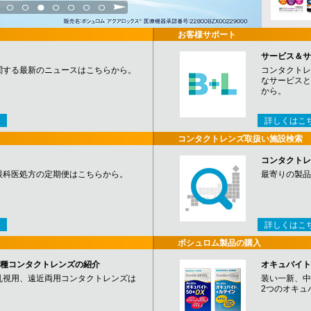
3
4
5
6
7
8
9
お客様サポート
サービス＆サ
関する最新のニュースはこちらから。
コンタクトレ
なサービスと
から。
詳しくはこ
コンタクトレンズ取扱い施設検索
コンタクトレ
眼科医処方の定期便はこちらから。
最寄りの製品
詳しくはこ
ボシュロム製品の購入
など各種コンタクトレンズの紹介
オキュバイト
乱視用、遠近両用コンタクトレンズは
装い一新、中
2つのオキュ