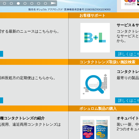
3
4
5
6
7
8
9
お客様サポート
サービス＆サ
関する最新のニュースはこちらから。
コンタクトレ
なサービスと
から。
詳しくはこ
コンタクトレンズ取扱い施設検索
コンタクトレ
眼科医処方の定期便はこちらから。
最寄りの製品
詳しくはこ
ボシュロム製品の購入
など各種コンタクトレンズの紹介
オキュバイト
乱視用、遠近両用コンタクトレンズは
装い一新、中
2つのオキュ