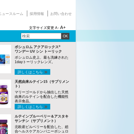
ニュースルーム
採用情報
お問い合わせ
A+
文字サイズ変更
A -
OK
®
ボシュロム アクアロックス
ワンデー UV シン トーリック
ボシュロム史上、最も洗練された
1dayトーリックレンズ。
詳しくはこちら
天然由来ルテイン15（サプリメン
ト）
マリーゴールドから抽出した天然
由来のルテインを配合した機能性
表示食品。
詳しくはこちら
ルテインブルーベリー＆アスタキ
サンチン（サプリメント）
北欧産ビルベリーを配合した、総
合ヘルスケアカンパニーボシュロ