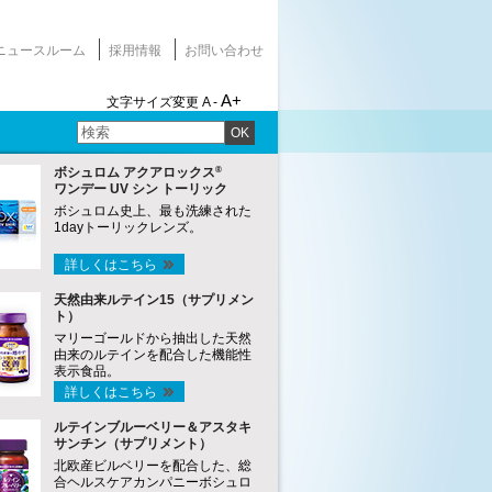
ニュースルーム
採用情報
お問い合わせ
A+
文字サイズ変更
A -
OK
®
ボシュロム アクアロックス
ワンデー UV シン トーリック
ボシュロム史上、最も洗練された
1dayトーリックレンズ。
詳しくはこちら
天然由来ルテイン15（サプリメン
ト）
マリーゴールドから抽出した天然
由来のルテインを配合した機能性
表示食品。
詳しくはこちら
ルテインブルーベリー＆アスタキ
サンチン（サプリメント）
北欧産ビルベリーを配合した、総
合ヘルスケアカンパニーボシュロ