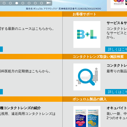
3
4
5
6
7
8
9
お客様サポート
サービス＆サ
関する最新のニュースはこちらから。
コンタクトレ
なサービスと
から。
詳しくはこ
コンタクトレンズ取扱い施設検索
コンタクトレ
眼科医処方の定期便はこちらから。
最寄りの製品
詳しくはこ
ボシュロム製品の購入
など各種コンタクトレンズの紹介
オキュバイト
乱視用、遠近両用コンタクトレンズは
装い一新、中
2つのオキュ