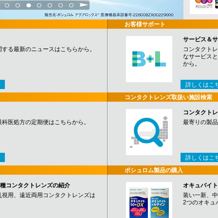
3
4
5
6
7
8
9
お客様サポート
サービス＆サ
関する最新のニュースはこちらから。
コンタクトレ
なサービスと
から。
詳しくはこ
コンタクトレンズ取扱い施設検索
コンタクトレ
眼科医処方の定期便はこちらから。
最寄りの製品
詳しくはこ
ボシュロム製品の購入
など各種コンタクトレンズの紹介
オキュバイト
乱視用、遠近両用コンタクトレンズは
装い一新、中
2つのオキュ