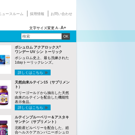
ニュースルーム
採用情報
お問い合わせ
A+
文字サイズ変更
A -
OK
®
ボシュロム アクアロックス
ワンデー UV シン トーリック
ボシュロム史上、最も洗練された
1dayトーリックレンズ。
詳しくはこちら
天然由来ルテイン15（サプリメン
ト）
マリーゴールドから抽出した天然
由来のルテインを配合した機能性
表示食品。
詳しくはこちら
ルテインブルーベリー＆アスタキ
サンチン（サプリメント）
北欧産ビルベリーを配合した、総
合ヘルスケアカンパニーボシュロ