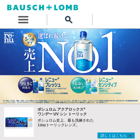
®
ボシュロム アクアロックス
ワンデー UV シン トーリック
ボシュロム史上、最も洗練された
1dayトーリックレンズ。
詳しくはこちら