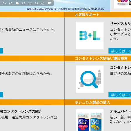
3
4
5
6
7
8
9
お客様サポート
サービス＆サ
関する最新のニュースはこちらから。
コンタクトレ
なサービスと
から。
詳しくはこ
コンタクトレンズ取扱い施設検索
コンタクトレ
眼科医処方の定期便はこちらから。
最寄りの製品
詳しくはこ
ボシュロム製品の購入
など各種コンタクトレンズの紹介
オキュバイト
乱視用、遠近両用コンタクトレンズは
装い一新、中
2つのオキュ