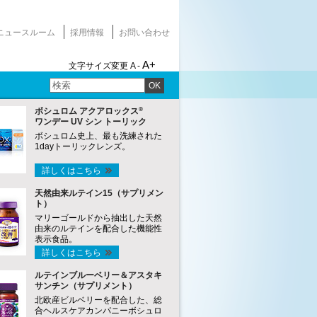
ニュースルーム
採用情報
お問い合わせ
A+
文字サイズ変更
A -
OK
®
ボシュロム アクアロックス
ワンデー UV シン トーリック
ボシュロム史上、最も洗練された
1dayトーリックレンズ。
詳しくはこちら
天然由来ルテイン15（サプリメン
ト）
マリーゴールドから抽出した天然
由来のルテインを配合した機能性
表示食品。
詳しくはこちら
ルテインブルーベリー＆アスタキ
サンチン（サプリメント）
北欧産ビルベリーを配合した、総
合ヘルスケアカンパニーボシュロ