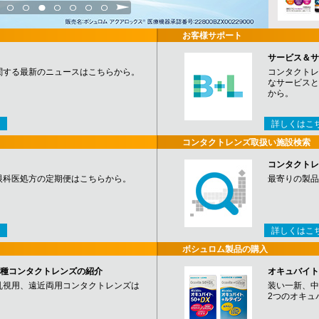
3
4
5
6
7
8
9
お客様サポート
サービス＆サ
関する最新のニュースはこちらから。
コンタクトレ
なサービスと
から。
詳しくはこ
コンタクトレンズ取扱い施設検索
コンタクトレ
眼科医処方の定期便はこちらから。
最寄りの製品
詳しくはこ
ボシュロム製品の購入
など各種コンタクトレンズの紹介
オキュバイト
乱視用、遠近両用コンタクトレンズは
装い一新、中
2つのオキュ