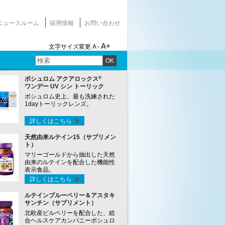
ニュースルーム
採用情報
お問い合わせ
A+
文字サイズ変更
A -
OK
®
ボシュロム アクアロックス
ワンデー UV シン トーリック
ボシュロム史上、最も洗練された
1dayトーリックレンズ。
詳しくはこちら
天然由来ルテイン15（サプリメン
ト）
マリーゴールドから抽出した天然
由来のルテインを配合した機能性
表示食品。
詳しくはこちら
ルテインブルーベリー＆アスタキ
サンチン（サプリメント）
北欧産ビルベリーを配合した、総
合ヘルスケアカンパニーボシュロ