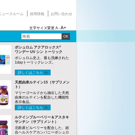
ニュースルーム
採用情報
お問い合わせ
A+
文字サイズ変更
A -
OK
®
ボシュロム アクアロックス
ワンデー UV シン トーリック
ボシュロム史上、最も洗練された
1dayトーリックレンズ。
詳しくはこちら
天然由来ルテイン15（サプリメン
ト）
マリーゴールドから抽出した天然
由来のルテインを配合した機能性
表示食品。
詳しくはこちら
ルテインブルーベリー＆アスタキ
サンチン（サプリメント）
北欧産ビルベリーを配合した、総
合ヘルスケアカンパニーボシュロ