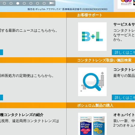
3
4
5
6
7
8
9
お客様サポート
サービス＆サ
関する最新のニュースはこちらから。
コンタクトレ
なサービスと
から。
詳しくはこ
コンタクトレンズ取扱い施設検索
コンタクトレ
眼科医処方の定期便はこちらから。
最寄りの製品
詳しくはこ
ボシュロム製品の購入
など各種コンタクトレンズの紹介
オキュバイト
乱視用、遠近両用コンタクトレンズは
装い一新、中
2つのオキュ