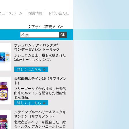
ニュースルーム
採用情報
お問い合わせ
A+
文字サイズ変更
A -
OK
®
ボシュロム アクアロックス
ワンデー UV シン トーリック
ボシュロム史上、最も洗練された
1dayトーリックレンズ。
詳しくはこちら
天然由来ルテイン15（サプリメン
ト）
マリーゴールドから抽出した天然
由来のルテインを配合した機能性
表示食品。
詳しくはこちら
ルテインブルーベリー＆アスタキ
サンチン（サプリメント）
北欧産ビルベリーを配合した、総
合ヘルスケアカンパニーボシュロ