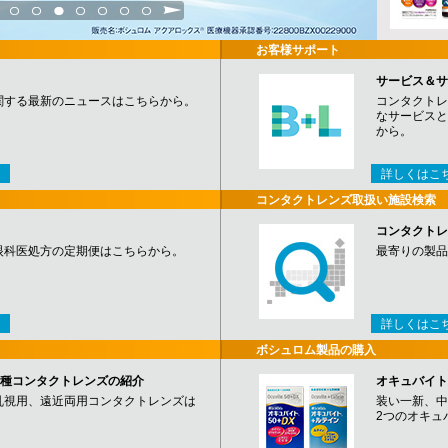
3
4
5
6
7
8
9
お客様サポート
サービス＆サ
関する最新のニュースはこちらから。
コンタクトレ
なサービスと
から。
詳しくはこ
コンタクトレンズ取扱い施設検索
コンタクトレ
眼科医処方の定期便はこちらから。
最寄りの製品
詳しくはこ
ボシュロム製品の購入
など各種コンタクトレンズの紹介
オキュバイト
乱視用、遠近両用コンタクトレンズは
装い一新、中
2つのオキュ