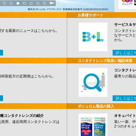
3
4
5
6
7
8
9
お客様サポート
サービス＆サ
関する最新のニュースはこちらから。
コンタクトレ
なサービスと
から。
詳しくはこ
コンタクトレンズ取扱い施設検索
コンタクトレ
眼科医処方の定期便はこちらから。
最寄りの製品
詳しくはこ
ボシュロム製品の購入
など各種コンタクトレンズの紹介
オキュバイト
乱視用、遠近両用コンタクトレンズは
装い一新、中
2つのオキュ