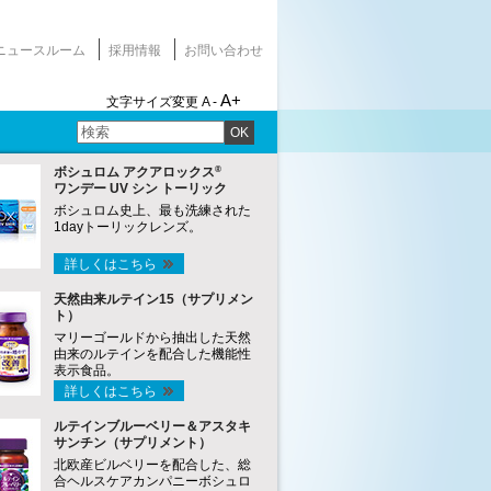
ニュースルーム
採用情報
お問い合わせ
A+
文字サイズ変更
A -
OK
®
ボシュロム アクアロックス
ワンデー UV シン トーリック
ボシュロム史上、最も洗練された
1dayトーリックレンズ。
詳しくはこちら
天然由来ルテイン15（サプリメン
ト）
マリーゴールドから抽出した天然
由来のルテインを配合した機能性
表示食品。
詳しくはこちら
ルテインブルーベリー＆アスタキ
サンチン（サプリメント）
北欧産ビルベリーを配合した、総
合ヘルスケアカンパニーボシュロ