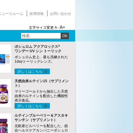
ニュースルーム
採用情報
お問い合わせ
A+
文字サイズ変更
A -
OK
®
ボシュロム アクアロックス
ワンデー UV シン トーリック
ボシュロム史上、最も洗練された
1dayトーリックレンズ。
詳しくはこちら
天然由来ルテイン15（サプリメン
ト）
マリーゴールドから抽出した天然
由来のルテインを配合した機能性
表示食品。
詳しくはこちら
ルテインブルーベリー＆アスタキ
サンチン（サプリメント）
北欧産ビルベリーを配合した、総
合ヘルスケアカンパニーボシュロ