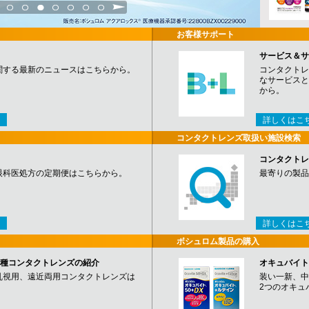
3
4
5
6
7
8
9
お客様サポート
サービス＆サ
関する最新のニュースはこちらから。
コンタクトレ
なサービスと
から。
詳しくはこ
コンタクトレンズ取扱い施設検索
コンタクトレ
眼科医処方の定期便はこちらから。
最寄りの製品
詳しくはこ
ボシュロム製品の購入
など各種コンタクトレンズの紹介
オキュバイト
乱視用、遠近両用コンタクトレンズは
装い一新、中
2つのオキュ