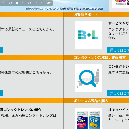
3
4
5
6
7
8
9
お客様サポート
サービス＆サ
関する最新のニュースはこちらから。
コンタクトレ
なサービスと
から。
詳しくはこ
コンタクトレンズ取扱い施設検索
コンタクトレ
眼科医処方の定期便はこちらから。
最寄りの製品
詳しくはこ
ボシュロム製品の購入
など各種コンタクトレンズの紹介
オキュバイト
乱視用、遠近両用コンタクトレンズは
装い一新、中
2つのオキュ