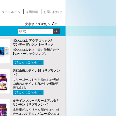
ニュースルーム
採用情報
お問い合わせ
A+
文字サイズ変更
A -
OK
®
ボシュロム アクアロックス
ワンデー UV シン トーリック
ボシュロム史上、最も洗練された
1dayトーリックレンズ。
詳しくはこちら
天然由来ルテイン15（サプリメン
ト）
マリーゴールドから抽出した天然
由来のルテインを配合した機能性
表示食品。
詳しくはこちら
ルテインブルーベリー＆アスタキ
サンチン（サプリメント）
北欧産ビルベリーを配合した、総
合ヘルスケアカンパニーボシュロ