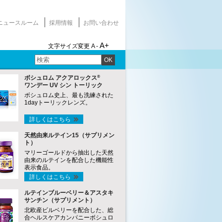
ニュースルーム
採用情報
お問い合わせ
A+
文字サイズ変更
A -
OK
®
ボシュロム アクアロックス
ワンデー UV シン トーリック
ボシュロム史上、最も洗練された
1dayトーリックレンズ。
詳しくはこちら
天然由来ルテイン15（サプリメン
ト）
マリーゴールドから抽出した天然
由来のルテインを配合した機能性
表示食品。
詳しくはこちら
ルテインブルーベリー＆アスタキ
サンチン（サプリメント）
北欧産ビルベリーを配合した、総
合ヘルスケアカンパニーボシュロ