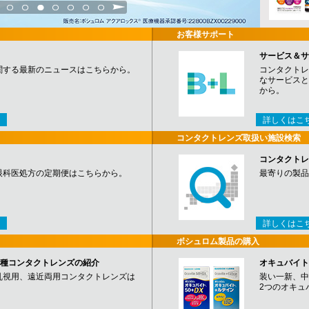
3
4
5
6
7
8
9
お客様サポート
サービス＆サ
関する最新のニュースはこちらから。
コンタクトレ
なサービスと
から。
詳しくはこ
コンタクトレンズ取扱い施設検索
コンタクトレ
眼科医処方の定期便はこちらから。
最寄りの製品
詳しくはこ
ボシュロム製品の購入
など各種コンタクトレンズの紹介
オキュバイト
乱視用、遠近両用コンタクトレンズは
装い一新、中
2つのオキュ