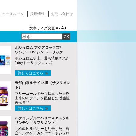
ニュースルーム
採用情報
お問い合わせ
A+
文字サイズ変更
A -
OK
®
ボシュロム アクアロックス
ワンデー UV シン トーリック
ボシュロム史上、最も洗練された
1dayトーリックレンズ。
詳しくはこちら
天然由来ルテイン15（サプリメン
ト）
マリーゴールドから抽出した天然
由来のルテインを配合した機能性
表示食品。
詳しくはこちら
ルテインブルーベリー＆アスタキ
サンチン（サプリメント）
北欧産ビルベリーを配合した、総
合ヘルスケアカンパニーボシュロ