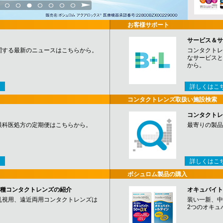
3
4
5
6
7
8
9
お客様サポート
サービス＆サ
関する最新のニュースはこちらから。
コンタクトレ
なサービスと
から。
詳しくはこ
コンタクトレンズ取扱い施設検索
コンタクトレ
眼科医処方の定期便はこちらから。
最寄りの製品
詳しくはこ
ボシュロム製品の購入
など各種コンタクトレンズの紹介
オキュバイト
乱視用、遠近両用コンタクトレンズは
装い一新、中
2つのオキュ