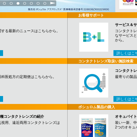
3
4
5
6
7
8
9
お客様サポート
サービス＆サ
関する最新のニュースはこちらから。
コンタクトレ
なサービスと
から。
詳しくはこ
コンタクトレンズ取扱い施設検索
コンタクトレ
眼科医処方の定期便はこちらから。
最寄りの製品
詳しくはこ
ボシュロム製品の購入
など各種コンタクトレンズの紹介
オキュバイト
乱視用、遠近両用コンタクトレンズは
装い一新、中
2つのオキュ