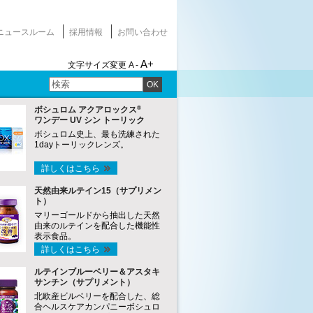
ニュースルーム
採用情報
お問い合わせ
A+
文字サイズ変更
A -
OK
®
ボシュロム アクアロックス
ワンデー UV シン トーリック
ボシュロム史上、最も洗練された
1dayトーリックレンズ。
詳しくはこちら
天然由来ルテイン15（サプリメン
ト）
マリーゴールドから抽出した天然
由来のルテインを配合した機能性
表示食品。
詳しくはこちら
ルテインブルーベリー＆アスタキ
サンチン（サプリメント）
北欧産ビルベリーを配合した、総
合ヘルスケアカンパニーボシュロ