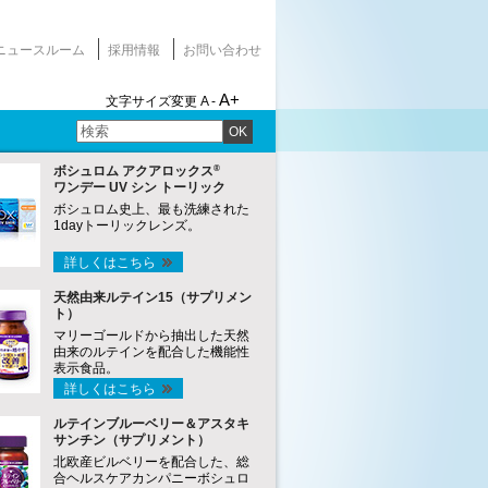
ニュースルーム
採用情報
お問い合わせ
A+
文字サイズ変更
A -
OK
®
ボシュロム アクアロックス
ワンデー UV シン トーリック
ボシュロム史上、最も洗練された
1dayトーリックレンズ。
詳しくはこちら
天然由来ルテイン15（サプリメン
ト）
マリーゴールドから抽出した天然
由来のルテインを配合した機能性
表示食品。
詳しくはこちら
ルテインブルーベリー＆アスタキ
サンチン（サプリメント）
北欧産ビルベリーを配合した、総
合ヘルスケアカンパニーボシュロ