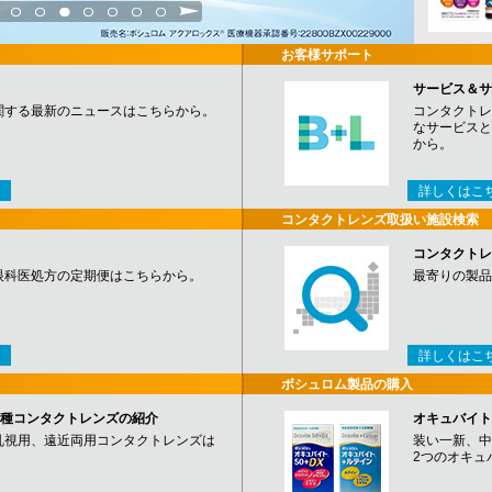
3
4
5
6
7
8
9
お客様サポート
サービス＆サ
関する最新のニュースはこちらから。
コンタクトレ
なサービスと
から。
詳しくはこ
コンタクトレンズ取扱い施設検索
コンタクトレ
眼科医処方の定期便はこちらから。
最寄りの製品
詳しくはこ
ボシュロム製品の購入
など各種コンタクトレンズの紹介
オキュバイト
乱視用、遠近両用コンタクトレンズは
装い一新、中
2つのオキュ