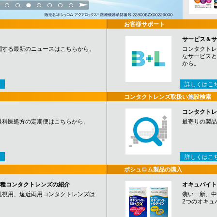
3
4
5
6
7
8
9
お客様サポート
サービス＆サ
関する最新のニュースはこちらから。
コンタクトレ
なサービスと
から。
詳しくはこ
コンタクトレンズ取扱い施設検索
コンタクトレ
眼科医処方の定期便はこちらから。
最寄りの製品
詳しくはこ
ボシュロム製品の購入
など各種コンタクトレンズの紹介
オキュバイト
乱視用、遠近両用コンタクトレンズは
装い一新、中
2つのオキュ