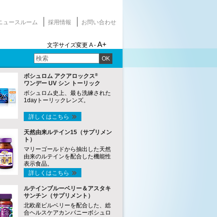
ニュースルーム
採用情報
お問い合わせ
A+
文字サイズ変更
A -
OK
®
ボシュロム アクアロックス
ワンデー UV シン トーリック
ボシュロム史上、最も洗練された
1dayトーリックレンズ。
詳しくはこちら
天然由来ルテイン15（サプリメン
ト）
マリーゴールドから抽出した天然
由来のルテインを配合した機能性
表示食品。
詳しくはこちら
ルテインブルーベリー＆アスタキ
サンチン（サプリメント）
北欧産ビルベリーを配合した、総
合ヘルスケアカンパニーボシュロ