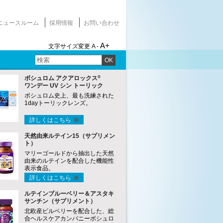
ニュースルーム
採用情報
お問い合わせ
A+
文字サイズ変更
A -
OK
®
ボシュロム アクアロックス
ワンデー UV シン トーリック
ボシュロム史上、最も洗練された
1dayトーリックレンズ。
詳しくはこちら
天然由来ルテイン15（サプリメン
ト）
マリーゴールドから抽出した天然
由来のルテインを配合した機能性
表示食品。
詳しくはこちら
ルテインブルーベリー＆アスタキ
サンチン（サプリメント）
北欧産ビルベリーを配合した、総
合ヘルスケアカンパニーボシュロ