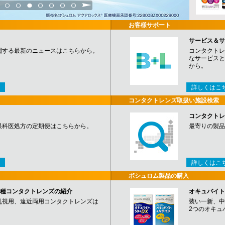
3
4
5
6
7
8
9
お客様サポート
サービス＆サ
関する最新のニュースはこちらから。
コンタクトレ
なサービスと
から。
詳しくはこ
コンタクトレンズ取扱い施設検索
コンタクトレ
眼科医処方の定期便はこちらから。
最寄りの製品
詳しくはこ
ボシュロム製品の購入
など各種コンタクトレンズの紹介
オキュバイト
乱視用、遠近両用コンタクトレンズは
装い一新、中
2つのオキュ