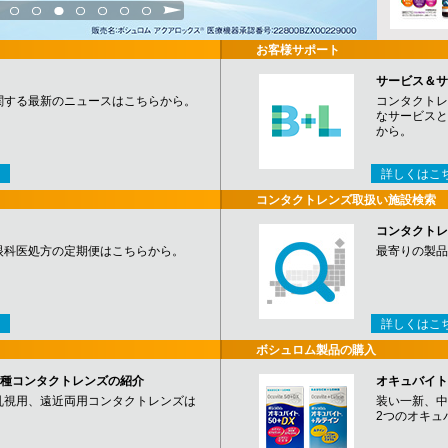
3
4
5
6
7
8
9
お客様サポート
サービス＆サ
関する最新のニュースはこちらから。
コンタクトレ
なサービスと
から。
詳しくはこ
コンタクトレンズ取扱い施設検索
コンタクトレ
眼科医処方の定期便はこちらから。
最寄りの製品
詳しくはこ
ボシュロム製品の購入
など各種コンタクトレンズの紹介
オキュバイト
乱視用、遠近両用コンタクトレンズは
装い一新、中
2つのオキュ