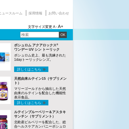
ニュースルーム
採用情報
お問い合わせ
A+
文字サイズ変更
A -
OK
®
ボシュロム アクアロックス
ワンデー UV シン トーリック
ボシュロム史上、最も洗練された
1dayトーリックレンズ。
詳しくはこちら
天然由来ルテイン15（サプリメン
ト）
マリーゴールドから抽出した天然
由来のルテインを配合した機能性
表示食品。
詳しくはこちら
ルテインブルーベリー＆アスタキ
サンチン（サプリメント）
北欧産ビルベリーを配合した、総
合ヘルスケアカンパニーボシュロ