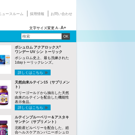
ニュースルーム
採用情報
お問い合わせ
A+
文字サイズ変更
A -
OK
®
ボシュロム アクアロックス
ワンデー UV シン トーリック
ボシュロム史上、最も洗練された
1dayトーリックレンズ。
詳しくはこちら
天然由来ルテイン15（サプリメン
ト）
マリーゴールドから抽出した天然
由来のルテインを配合した機能性
表示食品。
詳しくはこちら
ルテインブルーベリー＆アスタキ
サンチン（サプリメント）
北欧産ビルベリーを配合した、総
合ヘルスケアカンパニーボシュロ