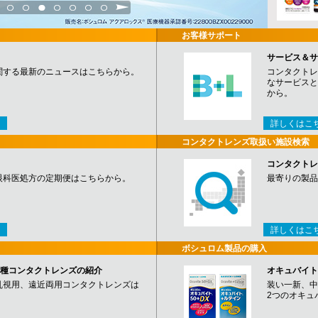
3
4
5
6
7
8
9
お客様サポート
サービス＆サ
関する最新のニュースはこちらから。
コンタクトレ
なサービスと
から。
詳しくはこ
コンタクトレンズ取扱い施設検索
コンタクトレ
眼科医処方の定期便はこちらから。
最寄りの製品
詳しくはこ
ボシュロム製品の購入
など各種コンタクトレンズの紹介
オキュバイト
乱視用、遠近両用コンタクトレンズは
装い一新、中
2つのオキュ