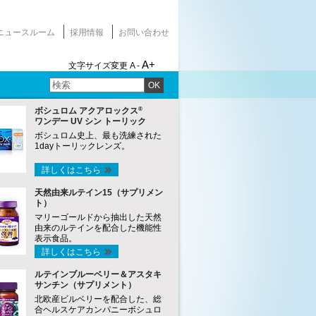
ニュースルーム
採用情報
お問い合わせ
A+
文字サイズ変更
A -
OK
®
ボシュロム アクアロックス
ワンデー UV シン トーリック
ボシュロム史上、最も洗練された
1dayトーリックレンズ。
詳しくはこちら
天然由来ルテイン15（サプリメン
ト）
マリーゴールドから抽出した天然
由来のルテインを配合した機能性
表示食品。
詳しくはこちら
ルテインブルーベリー＆アスタキ
サンチン（サプリメント）
北欧産ビルベリーを配合した、総
合ヘルスケアカンパニーボシュロ