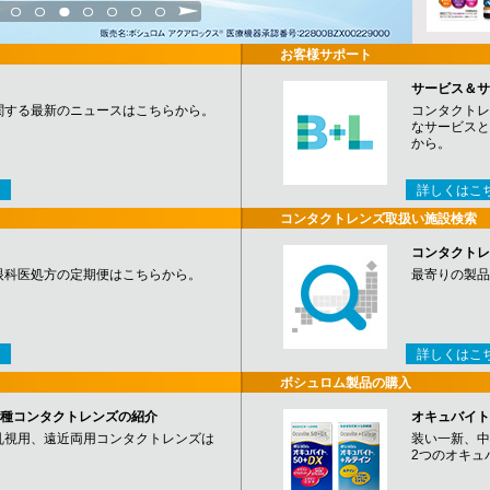
3
4
5
6
7
8
9
お客様サポート
サービス＆サ
関する最新のニュースはこちらから。
コンタクトレ
なサービスと
から。
詳しくはこ
コンタクトレンズ取扱い施設検索
コンタクトレ
眼科医処方の定期便はこちらから。
最寄りの製品
詳しくはこ
ボシュロム製品の購入
など各種コンタクトレンズの紹介
オキュバイト
乱視用、遠近両用コンタクトレンズは
装い一新、中
2つのオキュ