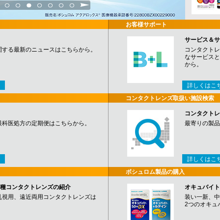
3
4
5
6
7
8
9
お客様サポート
サービス＆サ
関する最新のニュースはこちらから。
コンタクトレ
なサービスと
から。
詳しくはこ
コンタクトレンズ取扱い施設検索
コンタクトレ
眼科医処方の定期便はこちらから。
最寄りの製品
詳しくはこ
ボシュロム製品の購入
など各種コンタクトレンズの紹介
オキュバイト
乱視用、遠近両用コンタクトレンズは
装い一新、中
2つのオキュ