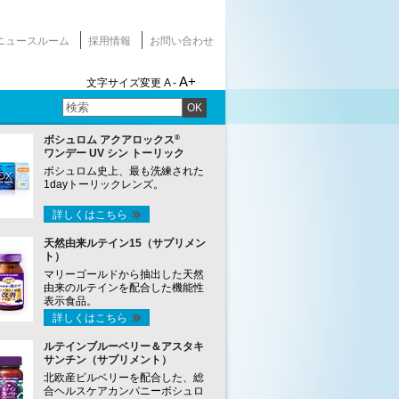
ニュースルーム
採用情報
お問い合わせ
A+
文字サイズ変更
A -
OK
®
ボシュロム アクアロックス
ワンデー UV シン トーリック
ボシュロム史上、最も洗練された
1dayトーリックレンズ。
詳しくはこちら
天然由来ルテイン15（サプリメン
ト）
マリーゴールドから抽出した天然
由来のルテインを配合した機能性
表示食品。
詳しくはこちら
ルテインブルーベリー＆アスタキ
サンチン（サプリメント）
北欧産ビルベリーを配合した、総
合ヘルスケアカンパニーボシュロ